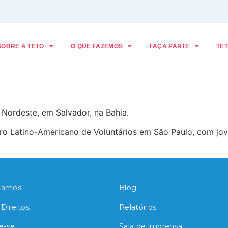
SOBRE A TETO
O QUE FAZEMOS
FAÇA PARTE
TET
 Nordeste, em Salvador, na Bahia.
o Latino-Americano de Voluntários em São Paulo, com jove
tamos
Blog
Direitos
Relatórios
e-se
Sala de imprensa