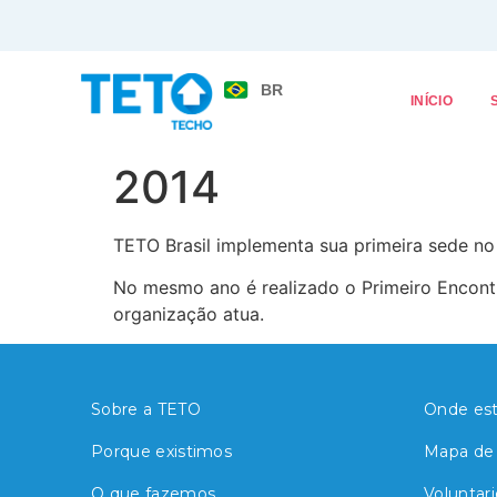
BR
INÍCIO
2014
TETO Brasil implementa sua primeira sede no
No mesmo ano é realizado o Primeiro Encontr
organização atua.
Sobre a TETO
Onde es
Porque existimos
Mapa de 
O que fazemos
Voluntari