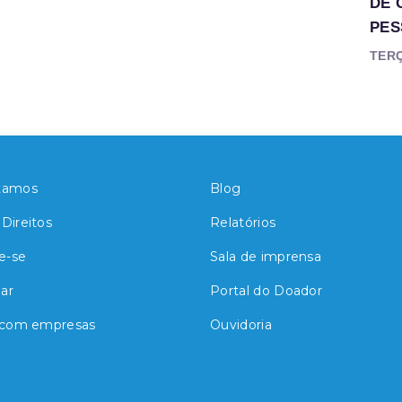
DE 
PES
TERÇ
tamos
Blog
Direitos
Relatórios
e-se
Sala de imprensa
ar
Portal do Doador
 com empresas
Ouvidoria