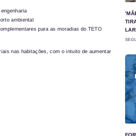
u engenharia
'MÃ
orto ambiental
TIR
 complementares para as moradias do TETO
LAR
SEGU
iais nas habitações, com o intuito de aumentar
.
FOR