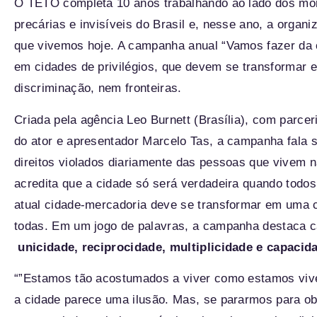
O TETO completa 10 anos trabalhando ao lado dos mo
precárias e invisíveis do Brasil e, nesse ano, a organ
que vivemos hoje. A campanha anual
“Vamos fazer da 
em cidades de privilégios, que devem se transformar e
discriminação, nem fronteiras.
Criada pela agência Leo Burnett (Brasília), com parce
do ator e apresentador Marcelo Tas, a campanha fala s
direitos violados diariamente das pessoas que vivem 
acredita que a cidade só será verdadeira quando todos 
atual cidade-mercadoria deve se transformar em uma ci
todas. Em um jogo de palavras, a campanha destaca c
unicidade, reciprocidade, multiplicidade e capacid
“”Estamos tão acostumados a viver como estamos vive
a cidade parece uma ilusão. Mas, se pararmos para obs