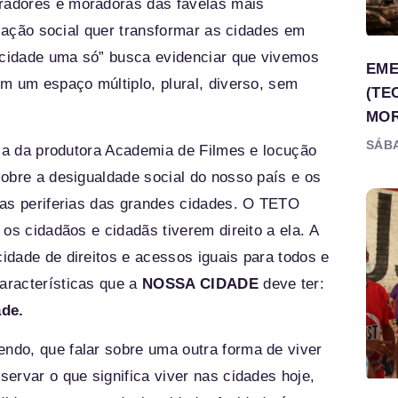
radores e moradoras das favelas mais
ização social quer transformar as cidades em
cidade uma só”
busca evidenciar que vivemos
EME
m um espaço múltiplo, plural, diverso, sem
(TE
MOR
SÁBA
ria da produtora Academia de Filmes e locução
obre a desigualdade social do nosso país e os
nas periferias das grandes cidades. O TETO
os cidadãos e cidadãs tiverem direito a ela. A
dade de direitos e acessos iguais para todos e
aracterísticas que a
NOSSA CIDADE
deve ter:
ade.
ndo, que falar sobre uma outra forma de viver
ervar o que significa viver nas cidades hoje,