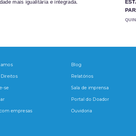
ade mais igualitária e integrada.
EST
PAR
QUIN
tamos
Blog
Direitos
Relatórios
e-se
Sala de imprensa
ar
Portal do Doador
 com empresas
Ouvidoria