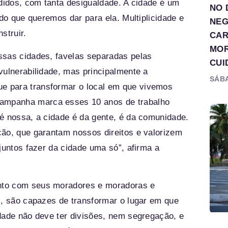
ididos, com tanta desigualdade. A cidade é um
NO 
cado que queremos dar para ela.
Multiplicidade
e
NEG
struir.
CAR
MOR
ssas cidades, favelas separadas pelas
CUI
vulnerabilidade, mas principalmente a
SÁBA
e para transformar o local em que vivemos
campanha marca esses 10 anos de trabalho
é nossa, a cidade é da gente, é da comunidade.
ção, que garantam nossos direitos e valorizem
juntos fazer da cidade uma só”, afirma a
nto com seus moradores e moradoras e
s, são capazes de transformar o lugar em que
dade não deve ter divisões, nem segregação, e