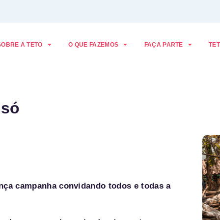
SOBRE A TETO
O QUE FAZEMOS
FAÇA PARTE
TET
 só
nça campanha convidando todos e todas a