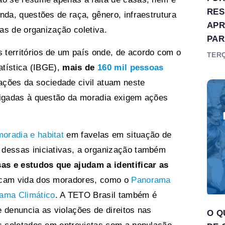
RES
nda, questões de raça, gênero, infraestrutura
APR
mas de organização coletiva.
PAR
territórios de um país onde, de acordo com o
TERÇ
atística (IBGE),
mais de
160 mil pessoas
ações da sociedade civil atuam neste
ligadas à questão da moradia exigem ações
oradia e habitat
em favelas em situação de
 dessas iniciativas, a organização também
as e estudos que ajudam a identificar as
dicam vida dos moradores, como o
Panorama
ama Climático
. A TETO Brasil também é
 denuncia as violações de direitos nas
O Q