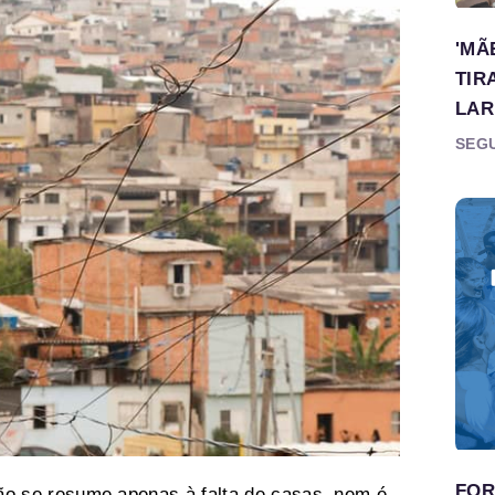
'MÃ
TIR
LAR
SEGU
FOR
ão se resume apenas à falta de casas, nem é